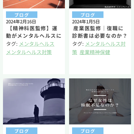
ブログ
ブログ
2024年2月16日
2024年1月5日
【精神科医監修】運
産業医監修｜復職に
動がメンタルヘルスに
診断書は必要なのか？
及ぼす効果ー健康経営
職場復帰の判断基準と
タグ:
メンタルヘルス
タグ:
メンタルヘルス対
®の活用例ー
は？
メンタルヘルス対策
策
産業精神保健
健康経営®
若丸（公認心理師・臨
若丸（公認心理師・臨
床心理士・健康経営エ
床心理士・健康経営エ
キスパートアドバイザ
キスパートアドバイザ
ー）
ー）
ブログ
ブログ