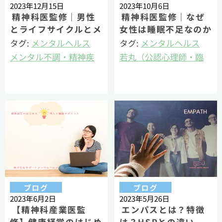
2023年12月15日
2023年10月6日
精神科医監修｜男性
精神科医監修｜なぜ
とライフサイクルとメ
女性は睡眠不足なのか
ンタルヘルスとーリス
ーライフステージやホ
タグ:
メンタルヘルス
タグ:
メンタルヘルス
クの高いメンタル不調
ルモンバランスとの関
メンタル不調・精神疾
若丸（公認心理師・臨
ー
係ー
患解説
床心理士・健康経営エ
若丸（公認心理師・臨
キスパートアドバイザ
床心理士・健康経営エ
ー）
キスパートアドバイザ
ー）
ブログ
ブログ
2023年6月2日
2023年5月26日
【精神科産業医監
エンパスとは？特徴