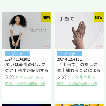
NEW
NEW
ブログ
ブログ
2024年12月20日
2024年12月13日
笑いは最高のセルフ
「手当て」の癒し効
ケア！科学が証明する
果｜触れることによる
健康メリット
心身のつながりとセル
タグ:
メンタルヘルス
タグ:
メンタルヘルス
フケアの活用法
若丸（公認心理師・臨
若丸（公認心理師・臨
床心理士・健康経営エ
床心理士・健康経営エ
キスパートアドバイザ
キスパートアドバイザ
ー）
ー）