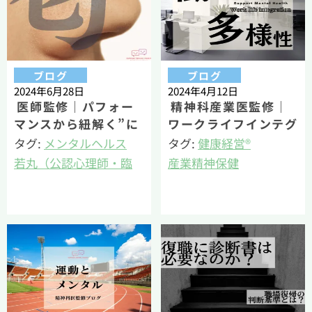
ブログ
ブログ
2024年6月28日
2024年4月12日
医師監修｜パフォー
精神科産業医監修｜
マンスから紐解く”に
ワークライフインテグ
おい”とメンタルヘル
レーションとは何か？
タグ:
メンタルヘルス
タグ:
健康経営®
スの関係
若丸（公認心理師・臨
産業精神保健
床心理士・健康経営エ
若丸（公認心理師・臨
キスパートアドバイザ
床心理士・健康経営エ
ー）
キスパートアドバイザ
ー）