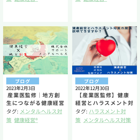
産業精神保健
産業精神保健
若丸（公認心理師・臨
若丸（公認心理師・臨
床心理士・健康経営エ
床心理士・健康経営エ
キスパートアドバイザ
キスパートアドバイザ
ー）
ー）
ブログ
ブログ
2023年2月3日
2022年12月30日
産業医監修｜地方創
【産業医監修】健康
生につながる健康経営
経営とハラスメント対
ー中小企業こそ健康経
策の意外な関係
タグ:
メンタルヘルス対
タグ:
ハラスメント対
営をー
策
健康経営®
策
メンタルヘルス対策
産業精神保健
健康経営®
若丸（公認心理師・臨
産業精神保健