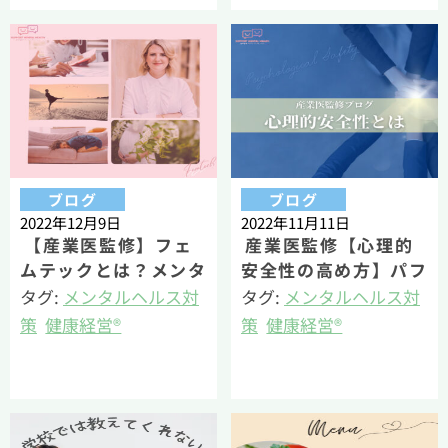
床心理士・健康経営エ
若丸（公認心理師・臨
キスパートアドバイザ
床心理士・健康経営エ
ー）
キスパートアドバイザ
ー）
ブログ
ブログ
2022年12月9日
2022年11月11日
【産業医監修】フェ
産業医監修【心理的
ムテックとは？メンタ
安全性の高め方】パフ
ルヘルス専門職が簡単
ォーマンスが高まるリ
タグ:
メンタルヘルス対
タグ:
メンタルヘルス対
に解説！
ーダーシップ
策
健康経営®
策
健康経営®
産業精神保健
産業精神保健
若丸（公認心理師・臨
若丸（公認心理師・臨
床心理士・健康経営エ
床心理士・健康経営エ
キスパートアドバイザ
キスパートアドバイザ