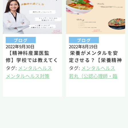
ー）
ー）
ブログ
ブログ
2022年9月30日
2022年8月19日
【精神科産業医監
栄養がメンタルを安
修】学校では教えてく
定させる？【栄養精神
れない休職中の過ごし
医学】食事とメンタル
タグ:
メンタルヘルス
タグ:
メンタルヘルス
方
の深い関係
メンタルヘルス対策
若丸（公認心理師・臨
産業精神保健
床心理士・健康経営エ
若丸（公認心理師・臨
キスパートアドバイザ
床心理士・健康経営エ
ー）
キスパートアドバイザ
ー）