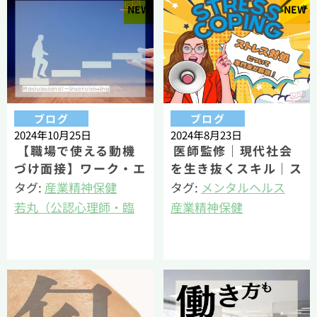
NEW
NEW
ブログ
ブログ
2024年10月25日
2024年8月23日
【職場で使える動機
医師監修｜現代社会
づけ面接】ワーク・エ
を生き抜くスキル｜ス
ンゲージメントを高め
トレスコーピングを解
タグ:
産業精神保健
タグ:
メンタルヘルス
るスキル
説
若丸（公認心理師・臨
産業精神保健
床心理士・健康経営エ
若丸（公認心理師・臨
キスパートアドバイザ
床心理士・健康経営エ
ー）
キスパートアドバイザ
ー）