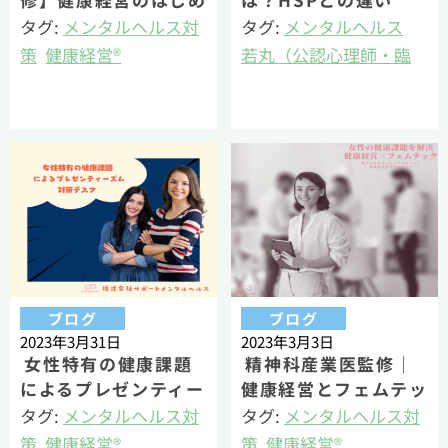
修】健康経営のはじめ
は？HSPとの違い
方｜導入と継続のポイ
は？うつ病になりやす
タグ:
メンタルヘルス対
タグ:
メンタルヘルス
ントを解説
いって本当？
策
健康経営®
若丸（公認心理師・臨
産業精神保健
床心理士・健康経営エ
若丸（公認心理師・臨
キスパートアドバイザ
床心理士・健康経営エ
ー）
キスパートアドバイザ
ー）
ブログ
ブログ
2023年3月31日
2023年3月3日
女性特有の健康課題
精神科産業医監修｜
によるプレゼンティー
健康経営とフェムテッ
ズム対策｜精神科産業
クの深い関係ー女性の
タグ:
メンタルヘルス対
タグ:
メンタルヘルス対
医監修ブログ
健康課題を解決ー
策
健康経営®
策
健康経営®