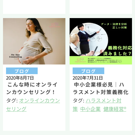
メンタルヘルス対策
メンタルヘルス
産業精神保健
籔（公認心理師・臨床
心理士）
ブログ
ブログ
2020年8月7日
2020年7月31日
こんな時にオンライ
中小企業様必見｜ハ
ンカウンセリング！
ラスメント対策義務化
【妊娠・出産・子育て
に際し知っておきたい
タグ:
オンラインカウン
タグ:
ハラスメント対
中の方をサポート】
こと
セリング
策
中小企業
健康経営®
メンタルヘルス
籔（公認心理師・臨床
若丸（公認心理師・臨
心理士）
床心理士・健康経営エ