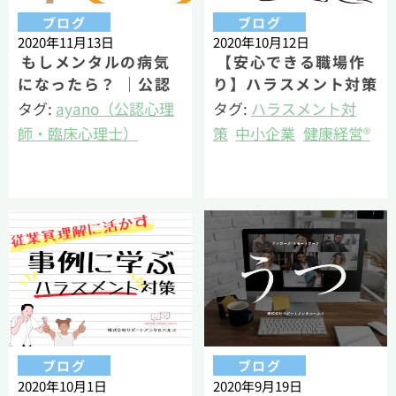
ブログ
ブログ
2020年11月13日
2020年10月12日
もしメンタルの病気
【安心できる職場作
になったら？ ｜公認
り】ハラスメント対策
心理師が疑問にお答え
の必要性・重要性｜公
タグ:
ayano（公認心理
タグ:
ハラスメント対
します！
認心理師執筆
師・臨床心理士）
策
中小企業
健康経営®
メンタルヘルス
産業精神保健
籔（公認心理師・臨床
心理士）
ブログ
ブログ
2020年10月1日
2020年9月19日