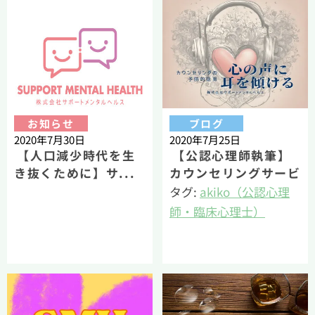
キスパートアドバイザ
ー）
お知らせ
ブログ
2020年7月30日
2020年7月25日
【人口減少時代を生
【公認心理師執筆】
き抜くために】サ...
カウンセリングサービ
スの予防的な活用
タグ:
akiko（公認心理
師・臨床心理士）
メンタルヘルス