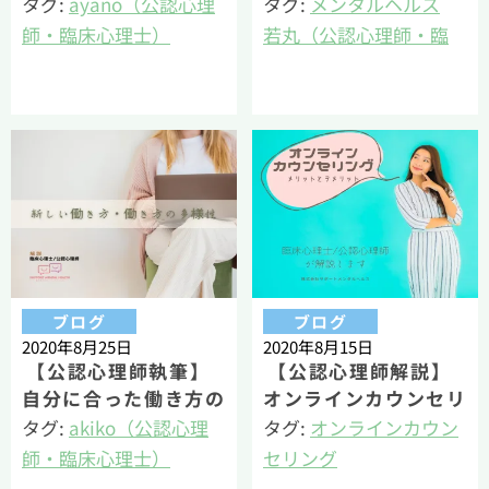
ラインカウンセリング
法を解説！
タグ:
ayano（公認心理
タグ:
メンタルヘルス
のすすめ
師・臨床心理士）
若丸（公認心理師・臨
オンラインカウンセリ
床心理士・健康経営エ
ング
キスパートアドバイザ
メンタルヘルス
ー）
ブログ
ブログ
2020年8月25日
2020年8月15日
【公認心理師執筆】
【公認心理師解説】
自分に合った働き方の
オンラインカウンセリ
選択｜新しい働き方と
ングのメリットと注意
タグ:
akiko（公認心理
タグ:
オンラインカウン
してのテレワーク
点！
師・臨床心理士）
セリング