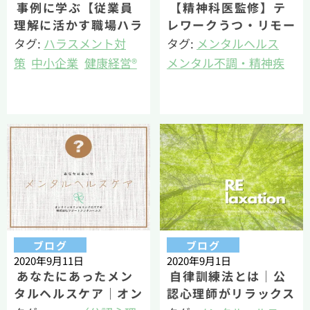
事例に学ぶ【従業員
【精神科医監修】テ
理解に活かす職場ハラ
レワークうつ・リモー
スメント対策】公認心
トワークうつを対策！
タグ:
ハラスメント対
タグ:
メンタルヘルス
理師が解説
策
中小企業
健康経営®
メンタル不調・精神疾
産業精神保健
患解説
若丸（公認心理師・臨
産業精神保健
床心理士・健康経営エ
籔（公認心理師・臨床
キスパートアドバイザ
心理士）
ー）
ブログ
ブログ
2020年9月11日
2020年9月1日
あなたにあったメン
自律訓練法とは｜公
タルヘルスケア｜オン
認心理師がリラックス