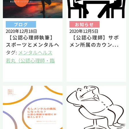
ブログ
お知らせ
2020年12月18日
2020年12月5日
【公認心理師執筆】
【公認心理師】サポ
スポーツとメンタルヘ
メン所属のカウン...
ルスの関係
タグ:
メンタルヘルス
若丸（公認心理師・臨
床心理士・健康経営エ
キスパートアドバイザ
ー）