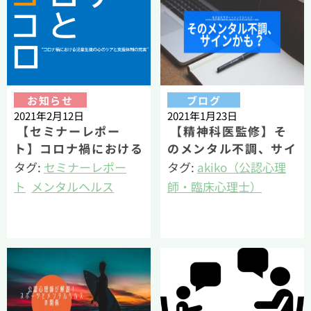
お知らせ
ブログ
2021年2月12日
2021年1月23日
【セミナーレポー
【精神科医監修】そ
ト】コロナ禍における
のメンタル不調、サイ
児童生徒の心のケアと
ンかも？｜ビジネスパ
タグ:
セミナーレポー
タグ:
akiko（公認心理
支援体制の充実
ーソン必見！
ト
メンタルヘルス
師・臨床心理士）
若丸（公認心理師・臨
メンタルヘルス
床心理士・健康経営エ
メンタル不調・精神疾
キスパートアドバイザ
患解説
ー）
産業精神保健
籔（公認心理師・臨床
心理士）