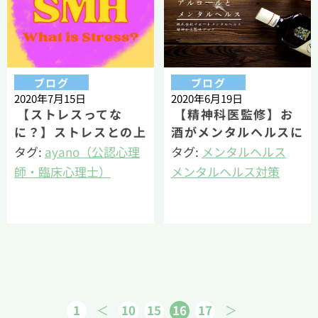
ブログ
ブログ
2020年7月15日
2020年6月19日
【ストレスってな
【精神科医監修】お
に？】ストレスとの上
酒がメンタルヘルスに
手な付き合い方
及ぼす影響と対策
タグ:
ayano（公認心理
タグ:
メンタルヘルス
師・臨床心理士）
メンタルヘルス対策
メンタルヘルス
若丸（公認心理師・臨
床心理士・健康経営エ
キスパートアドバイザ
ー）
1
10
15
16
17
＜
＞