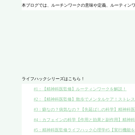
本ブログでは、ルーチンワークの意味や定義、ルーティン
ライフハックシリーズはこちら！
#1：【精神科医監修】ルーティンワークを解説！
#2：【精神科医監修】散歩でメンタルケア！ストレ
#3：癖なの？病気なの？【先延ばしの科学】精神科医
#4：カフェインの科学【作用と効果と副作用】精神科
#5：精神科医監修ライフハック心理学#5【実行機能