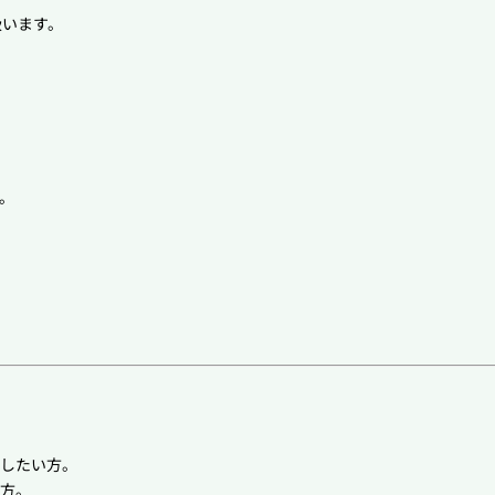
扱います。
。
したい方。
方。