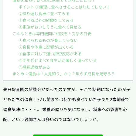
偏食を和らげるために家庭でできることとは？
ポイント ①無理に食べさせることは決してしない！
②繰り返し食卓に並べてみる
③食べる以外の経験をしてみる
④家族がおいしそうに食べて見せる
こんなときは専門機関に相談を！受診の目安
①食べられるものが著しく少ない
②身長や体重に影響が出ている
③食事に対して強い拒否反応がある
④同年代と比べて食生活が著しく偏っている
⑤感覚過敏がある
まとめ：偏食は「人見知り」かも？焦らず成長を見守ろう
先日保育園の懇談会があったのですが、そこで話題になったのが子
どもたちの偏食！ 少し前までは何でも食べていた子でも2歳前後で
偏食気味に・・・。 栄養の偏りも気になるし、将来への影響も心
配、という親御さんは多いのではないでしょうか。