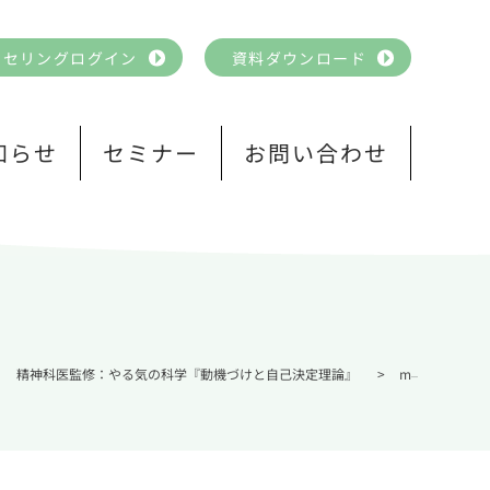
ンセリングログイン
資料ダウンロード
知らせ
セミナー
お問い合わせ
精神科医監修：やる気の科学『動機づけと自己決定理論』
>
motivation01