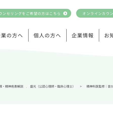
ウンセリングをご希望の方はこちら
オンラインカウ
企業の方へ
個人の方へ
企業情報
お
調・精神疾患解説
盛光（公認心理師・臨床心理士）
>
精神科医監修｜音
,