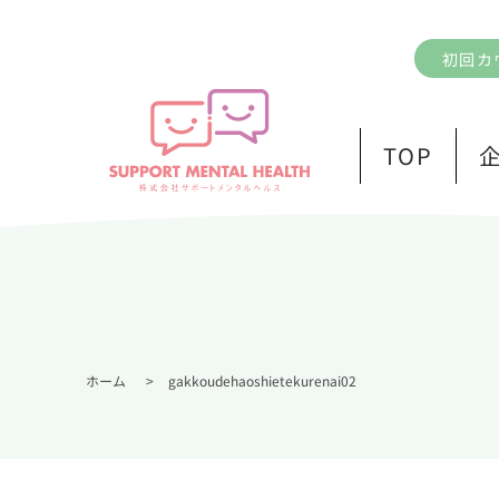
初回カ
TOP
ホーム
>
gakkoudehaoshietekurenai02